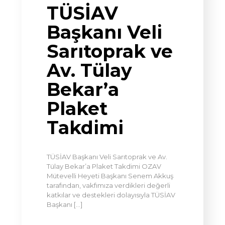
TÜSİAV
Başkanı Veli
Sarıtoprak ve
Av. Tülay
Bekar’a
Plaket
Takdimi
TÜSİAV Başkanı Veli Sarıtoprak ve Av.
Tülay Bekar’a Plaket Takdimi OZAV
Mütevelli Heyeti Başkanı Senem Akkuş
tarafından, vakfımıza verdikleri değerli
katkılar ve destekleri dolayısıyla TÜSİAV
Başkanı
[…]