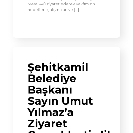
Meral Ay’ı ziyaret ederek vakfımızın
hedefleri, çalışmaları ve
[…]
Şehitkamil
Belediye
Başkanı
Sayın Umut
Yılmaz’a
Ziyaret