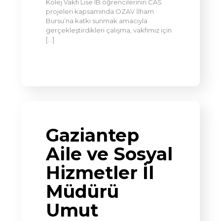
Kolej Vakfı Lise IB öğrencilerinin CAS
projeleri kapsamında OZAV İlham
Bursu’na katkı sunmak amacıyla
gerçekleştirdikleri çalışma, vakfımız için
[…]
Gaziantep
Aile ve Sosyal
Hizmetler İl
Müdürü
Umut