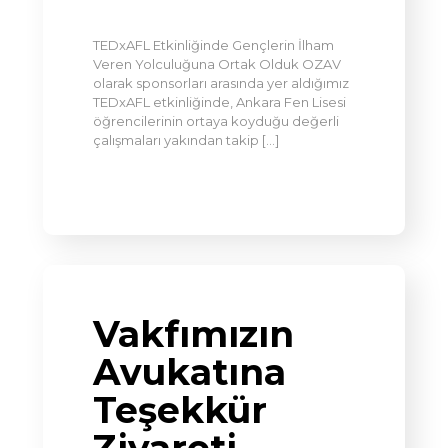
TEDxAFL Etkinliğinde Gençlerin İlham
Veren Yolculuğuna Ortak Olduk OZAV
olarak sponsorları arasında yer aldığımız
TEDxAFL etkinliğinde, Ankara Fen Lisesi
öğrencilerinin ortaya koyduğu değerli
çalışmaları yakından takip
[…]
Vakfımızın
Avukatına
Teşekkür