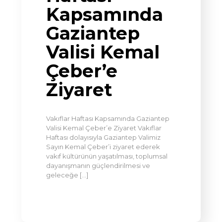
Kapsamında
Gaziantep
Valisi Kemal
Çeber’e
Ziyaret
Vakıflar Haftası Kapsamında Gaziantep
Valisi Kemal Çeber’e Ziyaret Vakıflar
Haftası dolayısıyla Gaziantep Valimiz
Sayın Kemal Çeber’i ziyaret ederek
vakıf kültürünün yaşatılması, toplumsal
dayanışmanın güçlendirilmesi ve
geleceğe
[…]