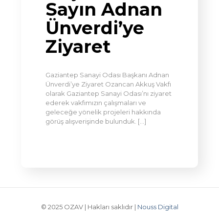
Sayın Adnan
Ünverdi’ye
Ziyaret
Gaziantep Sanayi Odası Başkanı Adnan
Ünverdi’ye Ziyaret Ozancan Akkuş Vakfı
olarak Gaziantep Sanayi Odası’nı ziyaret
ederek vakfımızın çalışmaları ve
geleceğe yönelik projeleri hakkında
görüş alışverişinde bulunduk.
[…]
© 2025 OZAV | Hakları saklıdır |
Nouss Digital