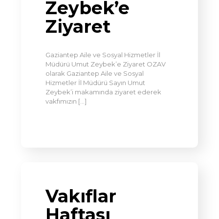
Zeybek’e
Ziyaret
Gaziantep Aile ve Sosyal Hizmetler İl
Müdürü Umut Zeybek’e Ziyaret OZAV
olarak Gaziantep Aile ve Sosyal
Hizmetler İl Müdürü Sayın Umut
Zeybek’i makamında ziyaret ederek
vakfımızın
[…]
Vakıflar
Haftası