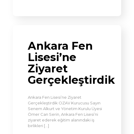
Ankara Fen
Lisesi’ne
Ziyaret
Gerçekleştirdik
Ankara Fen Lisesi’ne Ziyaret
Gerçekleştirdik OZAV Kurucusu Sayın
Senem Alkurt ve Yönetim Kurulu Üyesi
Ömer Can Serin, Ankara Fen Lisesi’ni
ziyaret ederek eğitim alanındaki iş
birlikleri
[…]