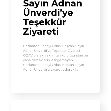
Sayın Adnan
Ünverdi’ye
Teşekkür
Ziyareti
Gaziantep Sanayi Odası Başkanı Sayın
Adnan Ünverdi’ye Teşekkür Ziyareti
OZAV olarak, vakfımızın kuruluşundan bu
yana desteklerini esirgemeyen
Gaziantep Sanayi Odası Başkanı Sayın
Adnan Ünverdi’yi ziyaret ederek
[…]