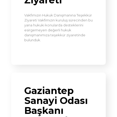
Ziyareti
Vakfımızın Hukuk Danışmanına Teşekkür
Ziyareti Vakfımızın kuruluş sürecinden bu
yana hukuki konularda desteklerini
esirgemeyen değerli hukuk
danışmanımıza teşekkür ziyaretinde
bulunduk.
Gaziantep
Sanayi Odası
Başkanı