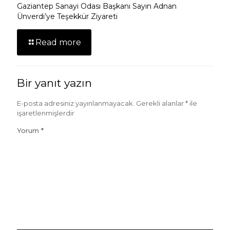
Gaziantep Sanayi Odası Başkanı Sayın Adnan
Ünverdi’ye Teşekkür Ziyareti
Read more
Bir yanıt yazın
E-posta adresiniz yayınlanmayacak.
Gerekli alanlar
*
ile
işaretlenmişlerdir
Yorum
*