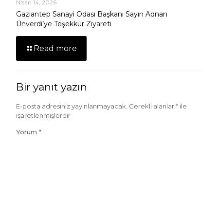
Nisan 14, 2026
Gaziantep Sanayi Odası Başkanı Sayın Adnan
Ünverdi’ye Teşekkür Ziyareti
Read more
Bir yanıt yazın
E-posta adresiniz yayınlanmayacak.
Gerekli alanlar
*
ile
işaretlenmişlerdir
Yorum
*