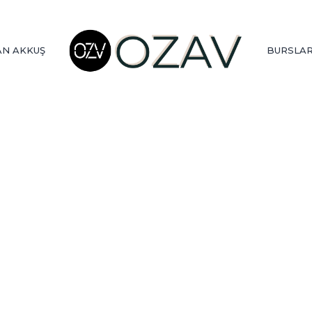
N AKKUŞ
BURSLA