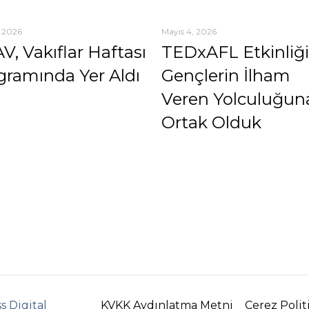
, 2026
Mayıs 4, 2026
V, Vakıflar Haftası
TEDxAFL Etkinliğ
gramında Yer Aldı
Gençlerin İlham
Veren Yolculuğun
Ortak Olduk
s Digital
KVKK Aydınlatma Metni
Çerez Polit