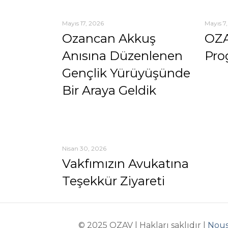
Mayıs 17, 2026
Mayıs 7
Ozancan Akkuş
OZA
Anısına Düzenlenen
Pro
Gençlik Yürüyüşünde
Bir Araya Geldik
Nisan 30, 2026
Vakfımızın Avukatına
Teşekkür Ziyareti
© 2025 OZAV | Hakları saklıdır |
Nous